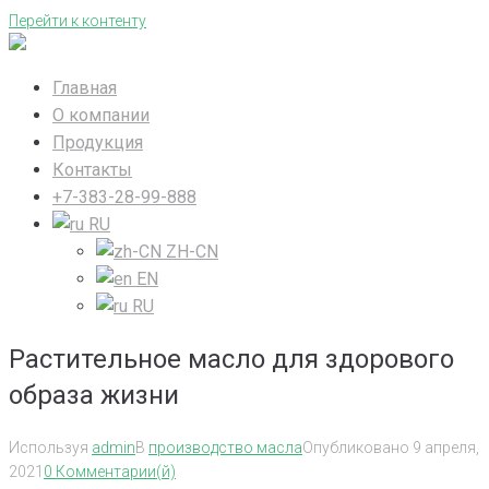
Перейти к контенту
Главная
О компании
Продукция
Контакты
+7-383-28-99-888
RU
ZH-CN
EN
RU
Растительное масло для здорового
образа жизни
Используя
admin
В
производство масла
Опубликовано
9 апреля,
2021
0 Комментарии(й)