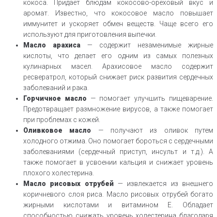
кокоса. Придает блюдам кокосово-ореховый вкус и
аромат. Известно, что кокосовое масло повышает
иммунитет и ускоряет обмен веществ. Чаще всего его
используют для приготовления выпечки.
Масло арахиса
— содержит незаменимые жирные
кислоты, что делает его одним из самых полезных
кулинарных масел. Арахисовое масло содержит
ресвератрол, который снижает риск развития сердечных
заболеваний и рака.
Горчичное масло
— помогает улучшить пищеварение.
Предотвращает размножение вирусов, а также помогает
при проблемах с кожей.
Оливковое масло
— получают из оливок путем
холодного отжима. Оно помогает бороться с сердечными
заболеваниями (сердечный приступ, инсульт и т.д.). А
также помогает в усвоении кальция и снижает уровень
плохого холестерина.
Масло рисовых отрубей
— извлекается из внешнего
коричневого слоя риса. Масло рисовых отрубей богато
жирными кислотами и витамином Е. Обладает
способностью снижать уровень холестерина благодаря