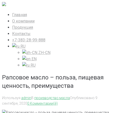
Перейти
к
Главная
контенту
О компании
Продукция
Контакты
+7-383-28-99-888
RU
ZH-CN
EN
RU
Рапсовое масло – польза, пищевая
ценность, преимущества
Используя
admin
В
производство масла
Опубликовано
9
сентября, 2020
0 Комментарии(й)