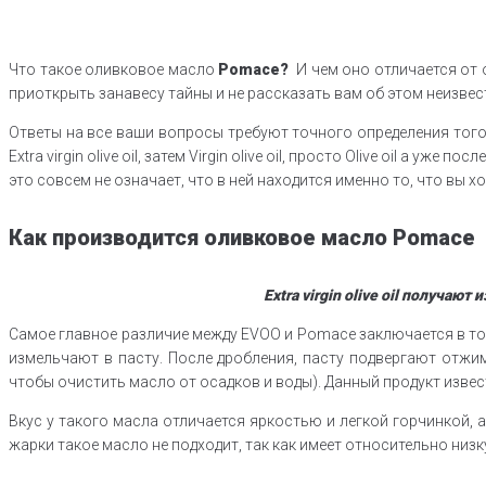
Что такое оливковое масло
Pomace?
И чем оно отличается от 
приоткрыть занавесу тайны и не рассказать вам об этом неизвес
Ответы на все ваши вопросы требуют точного определения того,
Extra virgin olive oil, затем Virgin olive oil, просто Olive oil а 
это совсем не означает, что в ней находится именно то, что вы хо
Как производится оливковое масло Pomace
Extra virgin olive oi
l
получают и
Самое главное различие между EVOO и Pomace заключается в том,
измельчают в пасту. После дробления, пасту подвергают отжи
чтобы очистить масло от осадков и воды). Данный продукт извест
Вкус у такого масла отличается яркостью и легкой горчинкой,
жарки такое масло не подходит, так как имеет относительно низ