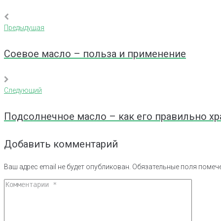
Предыдущая
Навигация
Предыдущая
по
Соевое масло – польза и применение
записям
Следующий
Следующий
Подсолнечное масло – как его правильно хр
Добавить комментарий
Ваш адрес email не будет опубликован.
Обязательные поля поме