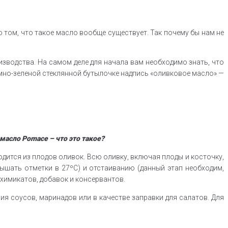
 том, что такое масло вообще существует. Так почему бы нам не
изводства. На самом деле для начала вам необходимо знать, что
те на темно-зеленой стеклянной бутылочке надпись «оливковое масло» —
одится из плодов оливок. Всю оливку, включая плоды и косточку,
ышать отметки в 27ºС) и отстаиванию (данный этап необходим,
 химикатов, добавок и консервантов.
я соусов, маринадов или в качестве заправки для салатов. Для