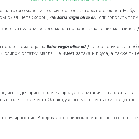
овления такого масла используются оливки среднего класса. Не бу
 «но». Он не так хорош, как
Extra virgin olive oi.
Если говорить прямо
популярный вид оливкового масла на прилавках наших магазинов
ся после производства
Extra virgin olive oi
l
. Для его получения и о
и оливок остатки масла. Не имеет запаха и вкуса, а также пище
редиента для приготовления продуктов питания, вы должны знать,
ных полезных качеств. Однако, у этого масла есть один существен
 популярностью. Вроде как это оливковое масло, но по очень при