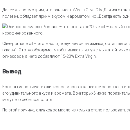
Далее мы посмотрим, что означает «Virgin Olive Oil». Для изгот
полезен, обладает ярким вкусом и ароматом, но…Всегда есть одно
Olive oil – самый 
нерафинированного.
Olive-pomace oil – это масло, получаемое из жмыха, оставшего
гексан). Это необходимо, чтобы выжать из уже выжатой мякот
оливковое, в него добавляют 15-20% Extra Virgin.
Вывод
Если вы используете оливковое масло в качестве основного инг
его удивительного вкуса и аромата. Во-вторых6 из-за поразитель
могут его себе позволить.
По этой причине, оливковое масло из жмыха стало пользоваться