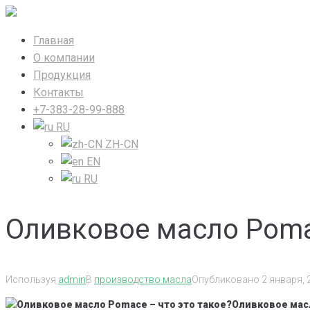
Перейти
к
Главная
контенту
О компании
Продукция
Контакты
+7-383-28-99-888
RU
ZH-CN
EN
RU
Оливковое масло Pomac
Используя
admin
В
производство масла
Опубликовано
2 января, 
Оливковое масл