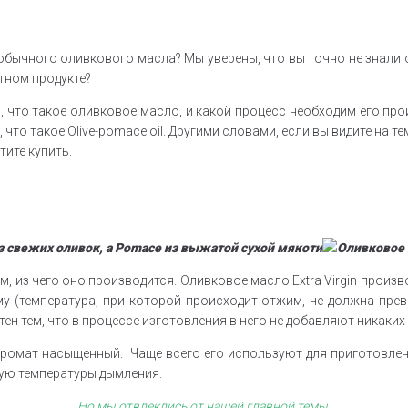
обычного оливкового масла? Мы уверены, что вы точно не знали о
тном продукте?
 что такое оливковое масло, и какой процесс необходим его про
уже после, что такое Olive-pomace oil. Другими словами, если вы види
тите купить.
з свежих оливок, а Pomace из выжатой сухой мякоти
 из чего оно производится. Оливковое масло Extra Virgin произв
му (температура, при которой происходит отжим, не должна прев
ен тем, что в процессе изготовления в него не добавляют никаких
 аромат насыщенный. Чаще всего его используют для приготовлени
кую температуры дымления.
Но мы отвлеклись от нашей главной темы.