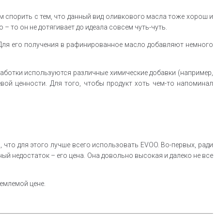
дем спорить с тем, что данный вид оливкового масла тоже хорош и
 – то он не дотягивает до идеала совсем чуть-чуть.
. Для его получения в рафинированное масло добавляют немного
бработки используются различные химические добавки (например,
вой ценности. Для того, чтобы продукт хоть чем-то напоминал
 что для этого лучше всего использовать EVOO. Во-первых, ради
ный недостаток – его цена. Она довольно высокая и далеко не все
емлемой цене.